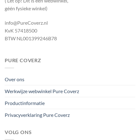
( Let op! Dit is een webwinkel,
géén fysieke winkel)
info@PureCoverz.nl
KvK 57418500
BTW NL001399246B78
PURE COVERZ
Over ons
Werkwijze webwinkel Pure Coverz
Productinformatie
Privacyverklaring Pure Coverz
VOLG ONS