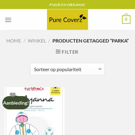
Ga
PUUR EN ORGANIC
naar
inhoud
0
HOME
/
WINKEL
/
PRODUCTEN GETAGGED “PARKA”
FILTER
Aanbieding!