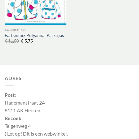
AANBIEDING
Farbenmix Polyanna| Parka jas
Oorspronkelijke
Huidige
€
11,50
€
5,75
prijs
prijs
was:
is:
€ 11,50.
€ 5,75.
ADRES
Post:
Hademanstraat 24
8111 AK Heeten
Bezoek
:
Telgenweg 4
( Let op! Dit is een webwinkel,