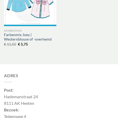
AANBIEDING
Farbenmix Joey |
Westernblouse of -overhemd
Oorspronkelijke
Huidige
€
11,50
€
5,75
prijs
prijs
was:
is:
€ 11,50.
€ 5,75.
ADRES
Post:
Hademanstraat 24
8111 AK Heeten
Bezoek
:
Telgenweg 4