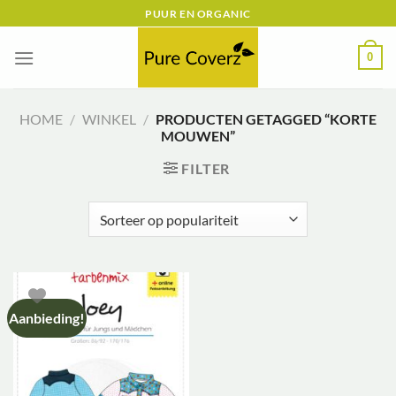
Ga
PUUR EN ORGANIC
naar
inhoud
0
HOME
/
WINKEL
/
PRODUCTEN GETAGGED “KORTE
MOUWEN”
FILTER
Aanbieding!