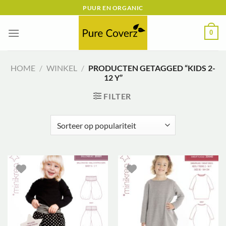
Ga
PUUR EN ORGANIC
naar
inhoud
0
HOME
/
WINKEL
/
PRODUCTEN GETAGGED “KIDS 2-
12 Y”
FILTER