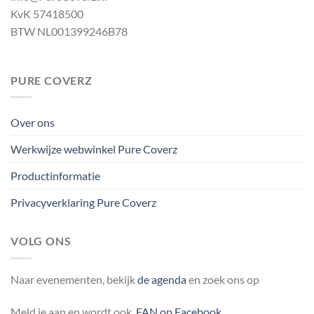
KvK 57418500
BTW NL001399246B78
PURE COVERZ
Over ons
Werkwijze webwinkel Pure Coverz
Productinformatie
Privacyverklaring Pure Coverz
VOLG ONS
Naar evenementen, bekijk
de agenda
en zoek ons op
Meld je aan en wordt ook
FAN op Facebook