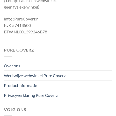
( Let op! Dit is een webwinkel,
géén fysieke winkel)
info@PureCoverz.nl
KvK 57418500
BTW NL001399246B78
PURE COVERZ
Over ons
Werkwijze webwinkel Pure Coverz
Productinformatie
Privacyverklaring Pure Coverz
VOLG ONS