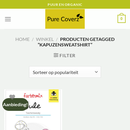
Ga
PUUR EN ORGANIC
naar
inhoud
0
HOME
/
WINKEL
/
PRODUCTEN GETAGGED
“KAPUZENSWEATSHIRT”
FILTER
Aanbieding!