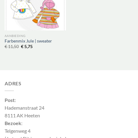
AANBIEDING
Farbenmix Jule | sweater
Oorspronkelijke
Huidige
€
11,50
€
5,75
prijs
prijs
was:
is:
€ 11,50.
€ 5,75.
ADRES
Post:
Hademanstraat 24
8111 AK Heeten
Bezoek
:
Telgenweg 4