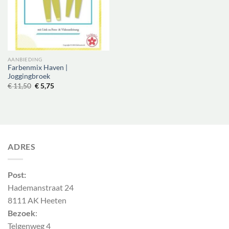
AANBIEDING
Farbenmix Haven |
Joggingbroek
Oorspronkelijke
Huidige
€
11,50
€
5,75
prijs
prijs
was:
is:
€ 11,50.
€ 5,75.
ADRES
Post:
Hademanstraat 24
8111 AK Heeten
Bezoek
:
Telgenweg 4