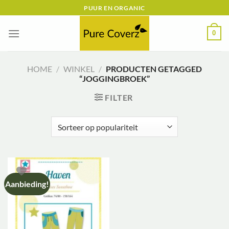
Ga
PUUR EN ORGANIC
naar
inhoud
0
HOME
/
WINKEL
/
PRODUCTEN GETAGGED
“JOGGINGBROEK”
FILTER
Aanbieding!