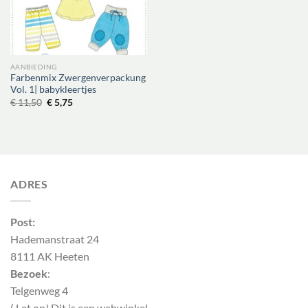
AANBIEDING
Farbenmix Zwergenverpackung
Vol. 1| babykleertjes
Oorspronkelijke
Huidige
€
11,50
€
5,75
prijs
prijs
was:
is:
€ 11,50.
€ 5,75.
ADRES
Post:
Hademanstraat 24
8111 AK Heeten
Bezoek
:
Telgenweg 4
( Let op! Dit is een webwinkel,