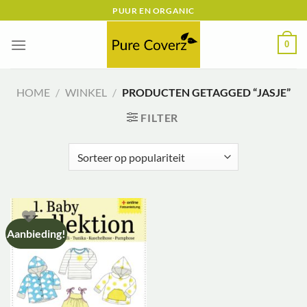
Ga
PUUR EN ORGANIC
naar
inhoud
0
HOME
/
WINKEL
/
PRODUCTEN GETAGGED “JASJE”
FILTER
Aanbieding!