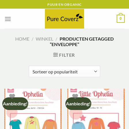
Ga
PUUR EN ORGANIC
naar
inhoud
0
HOME
/
WINKEL
/
PRODUCTEN GETAGGED
“ENVELOPPE”
FILTER
Aanbieding!
Aanbieding!