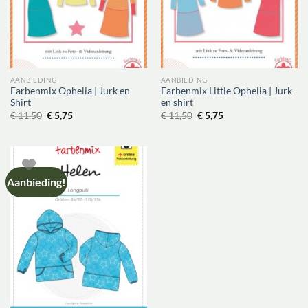
AANBIEDING
AANBIEDING
Farbenmix Ophelia | Jurk en
Farbenmix Little Ophelia | Jurk
Shirt
en shirt
Oorspronkelijke
Huidige
Oorspronkelijke
Huidige
€
11,50
€
5,75
€
11,50
€
5,75
prijs
prijs
prijs
prijs
was:
is:
was:
is:
€ 11,50.
€ 5,75.
€ 11,50.
€ 5,75.
Aanbieding!