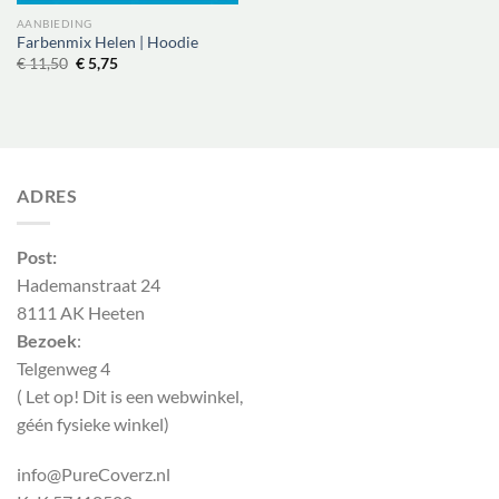
AANBIEDING
Farbenmix Helen | Hoodie
Oorspronkelijke
Huidige
€
11,50
€
5,75
prijs
prijs
was:
is:
€ 11,50.
€ 5,75.
ADRES
Post:
Hademanstraat 24
8111 AK Heeten
Bezoek
:
Telgenweg 4
( Let op! Dit is een webwinkel,
géén fysieke winkel)
info@PureCoverz.nl