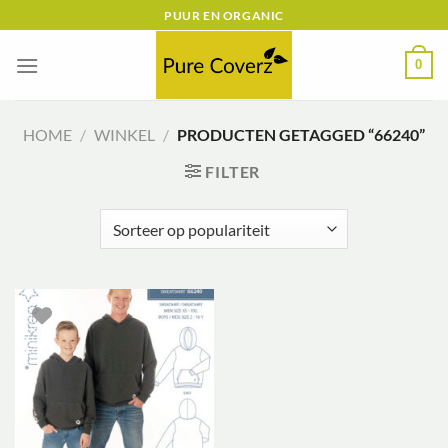
Ga
PUUR EN ORGANIC
naar
inhoud
0
HOME
/
WINKEL
/
PRODUCTEN GETAGGED “66240”
FILTER