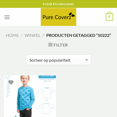
Ga
PUUR EN ORGANIC
naar
inhoud
0
HOME
/
WINKEL
/
PRODUCTEN GETAGGED “50222”
FILTER