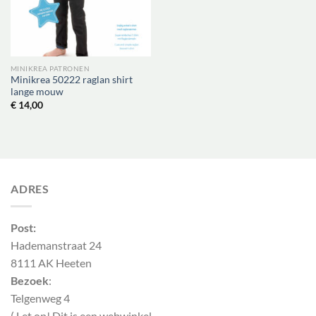
MINIKREA PATRONEN
Minikrea 50222 raglan shirt
lange mouw
€
14,00
ADRES
Post:
Hademanstraat 24
8111 AK Heeten
Bezoek
:
Telgenweg 4
( Let op! Dit is een webwinkel,