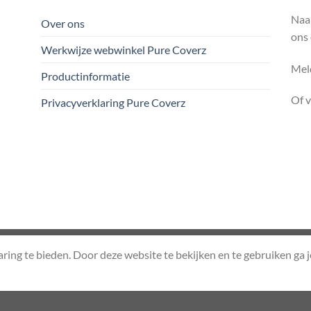
Naa
Over ons
ons
Werkwijze webwinkel Pure Coverz
Meld
Productinformatie
Of 
Privacyverklaring Pure Coverz
ERZ
PRODUCTINFORMATIE
PRIVACYVERKLARING PURE COVERZ
aring te bieden. Door deze website te bekijken en te gebruiken ga 