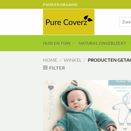
Ga
PUUR EN ORGANIC
naar
inhoud
Zoeken
naar:
HUIS EN TUIN
NATURAL ONGEBLEEKT
HOME
/
WINKEL
/
PRODUCTEN GETAG
FILTER