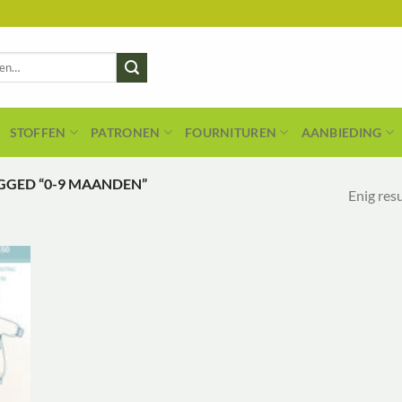
STOFFEN
PATRONEN
FOURNITUREN
AANBIEDING
GED “0-9 MAANDEN”
Enig res