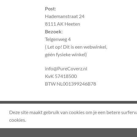
Post:
Hademanstraat 24
8111 AK Heeten
Bezoek
:
Telgenweg 4
( Let op! Dit is een webwinkel,
géén fysieke winkel)
info@PureCoverz.nl
KvK 57418500
BTW NL001399246B78
OVER ONS
WERKWIJZE WEBWINKEL PURE COV
Deze site maakt gebruik van cookies om je een betere surferv
Copyright 2026 ©
Flatsome Theme
cookies.