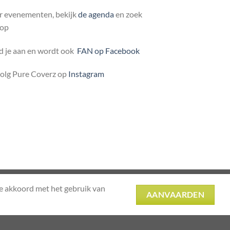
r evenementen, bekijk
de agenda
en zoek
 op
 je aan en wordt ook
FAN op Facebook
volg Pure Coverz op
Instagram
Herroepingsverzoek indienen
je akkoord met het gebruik van
AANVAARDEN