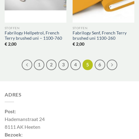
STOFFEN
STOFFEN
Fabrilogy Hellpetrol, French
Fabrilogy Senf, French Terry
Terry brushed uni – 1100-760
brushed uni 1100-260
€
2,00
€
2,00
1
2
3
4
5
6
ADRES
Post:
Hademanstraat 24
8111 AK Heeten
Bezoek
: