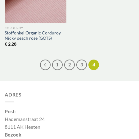
CORDUROY
Stoffonkel Organic Corduroy
Nicky peach rose (GOTS)
€
2,28
1
2
3
4
ADRES
Post:
Hademanstraat 24
8111 AK Heeten
Bezoek
: