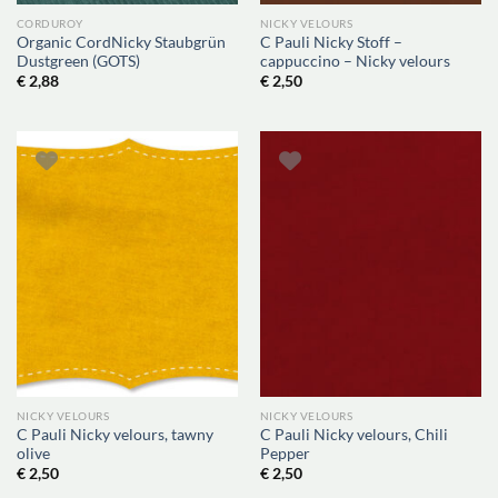
CORDUROY
NICKY VELOURS
Organic CordNicky Staubgrün
C Pauli Nicky Stoff –
Dustgreen (GOTS)
cappuccino – Nicky velours
€
2,88
€
2,50
NICKY VELOURS
NICKY VELOURS
C Pauli Nicky velours, tawny
C Pauli Nicky velours, Chili
olive
Pepper
€
2,50
€
2,50