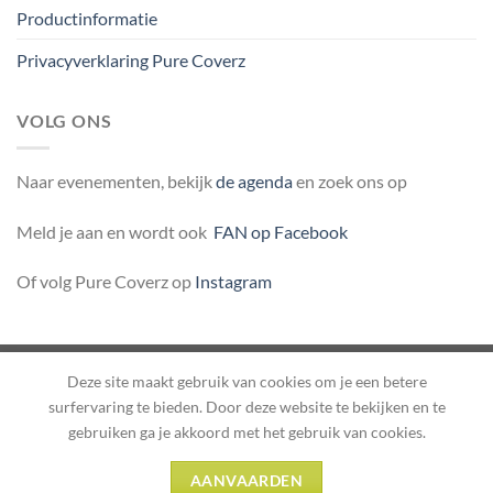
Productinformatie
Privacyverklaring Pure Coverz
VOLG ONS
Naar evenementen, bekijk
de agenda
en zoek ons op
Meld je aan en wordt ook
FAN op Facebook
Of volg Pure Coverz op
Instagram
Deze site maakt gebruik van cookies om je een betere
Herroepingsverzoek indienen
surfervaring te bieden. Door deze website te bekijken en te
gebruiken ga je akkoord met het gebruik van cookies.
OVER ONS
WERKWIJZE WEBWINKEL PURE COVERZ
PRODUCTINFORMATIE
PRIVACYVERKLARING PURE COVERZ
AANVAARDEN
Copyright 2026 ©
Flatsome Theme