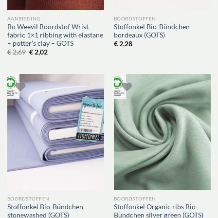
AANBIEDING
BOORDSTOFFEN
Bo Weevil Boordstof Wrist
Stoffonkel Bio-Bündchen
fabric 1×1 ribbing with elastane
bordeaux (GOTS)
– potter’s clay – GOTS
€
2,28
Oorspronkelijke
Huidige
€
2,69
€
2,02
prijs
prijs
was:
is:
€ 2,69.
€ 2,02.
BOORDSTOFFEN
BOORDSTOFFEN
Stoffonkel Bio-Bündchen
Stoffonkel Organic ribs Bio-
stonewashed (GOTS)
Bündchen silver green (GOTS)