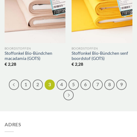
BOORDSTOFFEN
BOORDSTOFFEN
Stoffonkel Bio-Bündchen
Stoffonkel Bio-Bündchen senf
macadamia (GOTS)
boordstof (GOTS)
€
2,28
€
2,28
1
2
3
4
5
6
7
8
9
ADRES