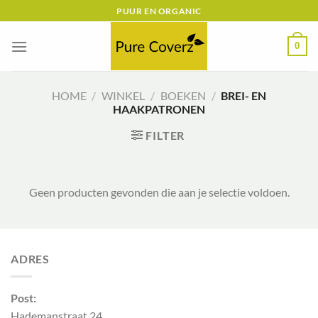
Ga
PUUR EN ORGANIC
naar
inhoud
0
HOME
/
WINKEL
/
BOEKEN
/
BREI- EN
HAAKPATRONEN
FILTER
Geen producten gevonden die aan je selectie voldoen.
ADRES
Post:
Hademanstraat 24