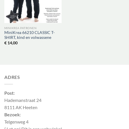
MINIKREA PATRONEN
MiniKrea 66210 CLASSIC T-
SHIRT, kind en volwassene
€
14,00
ADRES
Post:
Hademanstraat 24
8111 AK Heeten
Bezoek
:
Telgenweg 4
( Let op! Dit is een webwinkel,