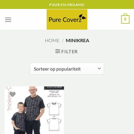
Ga
PUUR EN ORGANIC
naar
inhoud
0
HOME
/
MINIKREA
FILTER